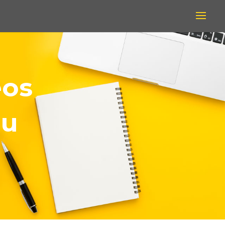
eos
eu