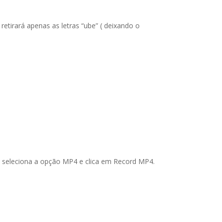
etirará apenas as letras “ube” ( deixando o
cê seleciona a opção MP4 e clica em Record MP4.