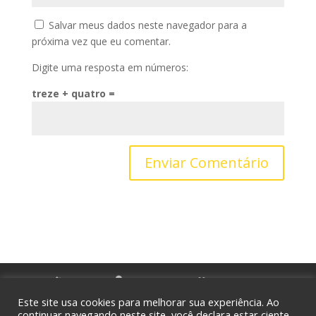
Salvar meus dados neste navegador para a
próxima vez que eu comentar.
Digite uma resposta em números:
treze + quatro =
Home
Sobre nós
Serviços
Portfólio
Blog
Contato
Este site usa cookies para melhorar sua experiência. Ao
continuar navegando neste site, você declara estar ciente