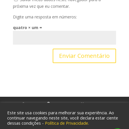
próxima vez que eu comentar.
Digite uma resposta em números:
quatro × um =
Home
Sobre nós
Serviços
Portfólio
Blog
Contato
Este site usa cookies para melhorar sua experiência. Ao
continuar navegando neste site, você declara estar ciente
dessas condições -
Política de Privacidade.
© 2008 - 2024 | Yellow Lamp Publicidade e